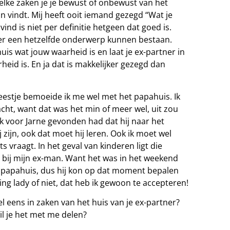
elke zaken je je bewust of onbewust van het
n vindt. Mij heeft ooit iemand gezegd “Wat je
ind is niet per definitie hetgeen dat goed is.
er een hetzelfde onderwerp kunnen bestaan.
uis wat jouw waarheid is en laat je ex-partner in
heid is. En ja dat is makkelijker gezegd dan
estje bemoeide ik me wel met het papahuis. Ik
cht, want dat was het min of meer wel, uit zou
ok voor Jarne gevonden had dat hij naar het
j zijn, ook dat moet hij leren. Ook ik moet wel
s vraagt. In het geval van kinderen ligt die
al bij mijn ex-man. Want het was in het weekend
jn papahuis, dus hij kon op dat moment bepalen
ng lady of niet, dat heb ik gewoon te accepteren!
el eens in zaken van het huis van je ex-partner?
il je het met me delen?