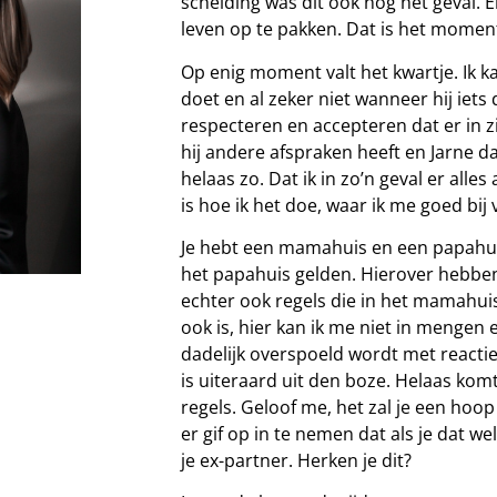
scheiding was dit ook nog het geval. 
leven op te pakken. Dat is het momen
Op enig moment valt het kwartje. Ik 
doet en al zeker niet wanneer hij iets 
respecteren en accepteren dat er in z
hij andere afspraken heeft en Jarne d
helaas zo. Dat ik in zo’n geval er all
is hoe ik het doe, waar ik me goed bij 
Je hebt een mamahuis en een papahuis.
het papahuis gelden. Hierover hebben
echter ook regels die in het mamahuis
ook is, hier kan ik me niet in mengen
dadelijk overspoeld wordt met reactie
is uiteraard uit den boze. Helaas komt
regels. Geloof me, het zal je een hoop
er gif op in te nemen dat als je dat w
je ex-partner. Herken je dit?