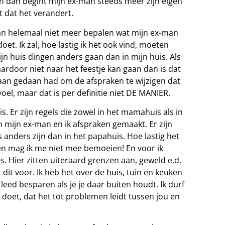
En dan begint mijn ex-man steeds meer zijn eigen
t dat het verandert.
kan helemaal niet meer bepalen wat mijn ex-man
doet. Ik zal, hoe lastig ik het ook vind, moeten
ijn huis dingen anders gaan dan in mijn huis. Als
aardoor niet naar het feestje kan gaan dan is dat
es aan gedaan had om de afspraken te wijzigen dat
voel, maar dat is per definitie niet DE MANIER.
 Er zijn regels die zowel in het mamahuis als in
 mijn ex-man en ik afspraken gemaakt. Er zijn
 anders zijn dan in het papahuis. Hoe lastig het
 en mag ik me niet mee bemoeien! En voor ik
s. Hier zitten uiteraard grenzen aan, geweld e.d.
 dit voor. Ik heb het over de huis, tuin en keuken
 leed besparen als je je daar buiten houdt. Ik durf
el doet, dat het tot problemen leidt tussen jou en