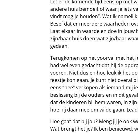
Let er de komende tijd eens op met w
andere huis bemoeit of waar je iets va
vindt mag je houden”. Wat ik namelijk v
Besef dat er meerdere waarheden ov
Laat elkaar in waarde en doe in jouw h
zijn/haar huis doen wat zijn/haar waar
gedaan.
Terugkomen op het voorval met het fe
had wel even gedacht dat hij de opdra
voeren. Niet dus en hoe leuk ik het o
feestje kon gaan. Je kunt niet overal bi
eens “nee” verkopen als iemand mij iet
beslissing bij de ouders en in dit gev
dat de kinderen bij hem waren, in zi
hoe hij daar mee om wilde gaan. Leadi
Hoe gaat dat bij jou? Meng jij je ook w
Wat brengt het je? Ik ben benieuwd, w