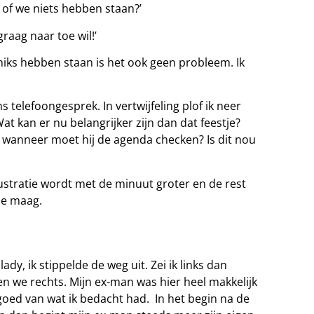
a of we niets hebben staan?’
graag naar toe wil!’
 niks hebben staan is het ook geen probleem. Ik
telefoongesprek. In vertwijfeling plof ik neer
at kan er nu belangrijker zijn dan dat feestje?
ds wanneer moet hij de agenda checken? Is dit nou
rustratie wordt met de minuut groter en de rest
de maag.
ady, ik stippelde de weg uit. Zei ik links dan
gen we rechts. Mijn ex-man was hier heel makkelijk
goed van wat ik bedacht had. In het begin na de