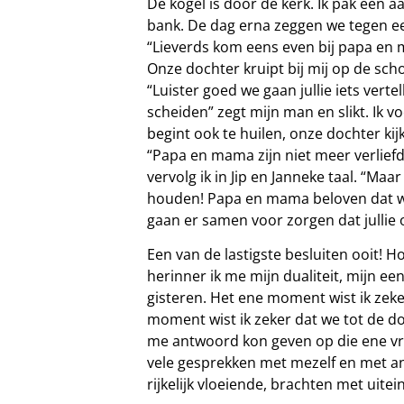
De kogel is door de kerk. Ik pak een aa
bank. De dag erna zeggen we tegen ee
“Lieverds kom eens even bij papa en m
Onze dochter kruipt bij mij op de sch
“Luister goed we gaan jullie iets vert
scheiden” zegt mijn man en slikt. Ik 
begint ook te huilen, onze dochter kijk
“Papa en mama zijn niet meer verlief
vervolg ik in Jip en Janneke taal. “Maa
houden! Papa en mama beloven dat we 
gaan er samen voor zorgen dat jullie 
Een van de lastigste besluiten ooit! Ho
herinner ik me mijn dualiteit, mijn e
gisteren. Het ene moment wist ik ze
moment wist ik zeker dat we tot de d
me antwoord kon geven op die ene vra
vele gesprekken met mezelf en met and
rijkelijk vloeiende, brachten met uitei