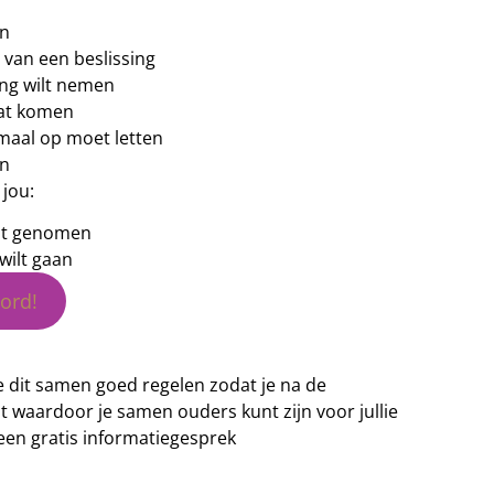
en
 van een beslissing
ing wilt nemen
aat komen
lemaal op moet letten
an
jou:
hebt genomen
wilt gaan
oord!
 je dit samen goed regelen zodat je na de
 waardoor je samen ouders kunt zijn voor jullie
een gratis informatiegesprek