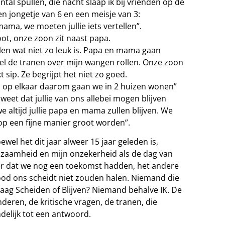
ntal spullen, die nacht slaap ik bij vrienden op de
n jongetje van 6 en een meisje van 3:
ama, we moeten jullie iets vertellen”.
oot, onze zoon zit naast papa.
ellen wat niet zo leuk is. Papa en mama gaan
voel de tranen over mijn wangen rollen. Onze zoon
t sip. Ze begrijpt het niet zo goed.
d op elkaar daarom gaan we in 2 huizen wonen”
r weet dat jullie van ons allebei mogen blijven
altijd jullie papa en mama zullen blijven. We
op een fijne manier groot worden”.
ewel het dit jaar alweer 15 jaar geleden is,
enzaamheid en mijn onzekerheid als de dag van
ker dat we nog een toekomst hadden, het andere
ood ons scheidt niet zouden halen. Niemand die
ag Scheiden of Blijven? Niemand behalve IK. De
eren, de kritische vragen, de tranen, die
ndelijk tot een antwoord.