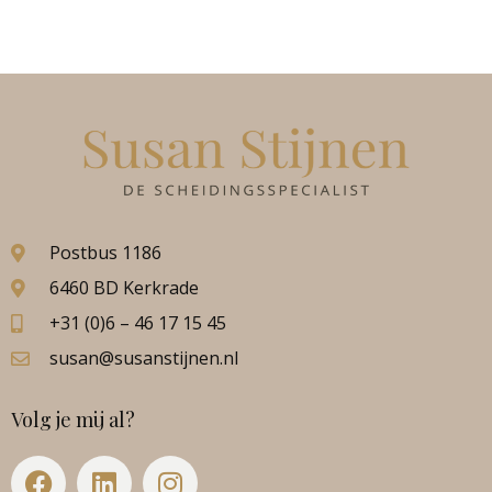
Postbus 1186
6460 BD Kerkrade
+31 (0)6 – 46 17 15 45
susan@susanstijnen.nl
Volg je mij al?