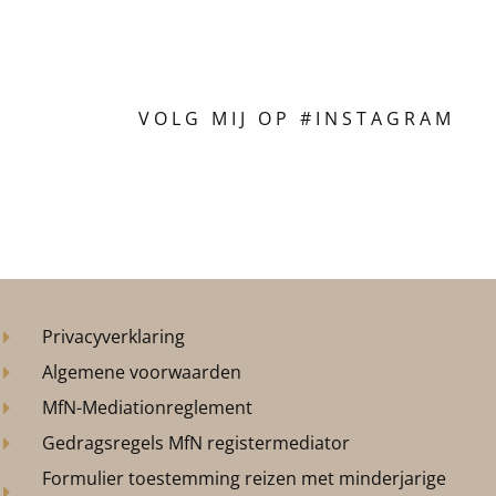
VOLG MIJ OP #INSTAGRAM
Privacyverklaring
Algemene voorwaarden
MfN-Mediationreglement
Gedragsregels MfN registermediator
Formulier toestemming reizen met minderjarige