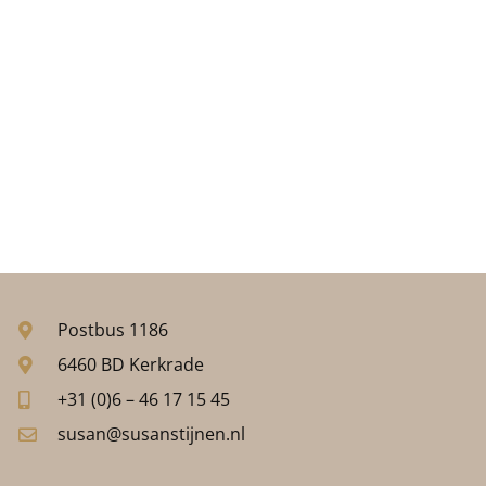
Postbus 1186
6460 BD Kerkrade
+31 (0)6 – 46 17 15 45
susan@susanstijnen.nl