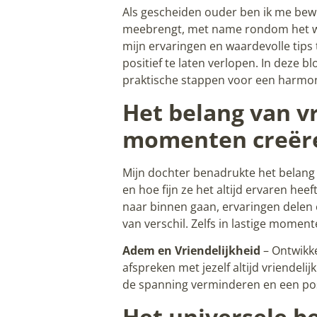
Als gescheiden ouder ben ik me bewu
meebrengt, met name rondom het w
mijn ervaringen en waardevolle tip
positief te laten verlopen. In deze b
praktische stappen voor een harmo
Het belang van vr
momenten creër
Mijn dochter benadrukte het belang 
en hoe fijn ze het altijd ervaren he
naar binnen gaan, ervaringen delen 
van verschil. Zelfs in lastige moment
Adem en Vriendelijkheid
– Ontwikke
afspreken met jezelf altijd vriendeli
de spanning verminderen en een pos
Het universele b