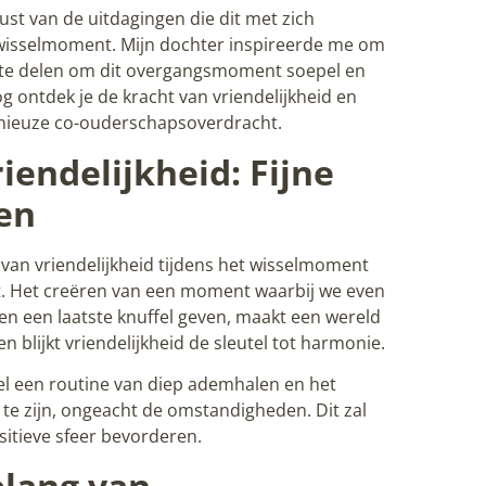
st van de uitdagingen die dit met zich
isselmoment. Mijn dochter inspireerde me om
s te delen om dit overgangsmoment soepel en
log ontdek je de kracht van vriendelijkheid en
nieuze co-ouderschapsoverdracht.
iendelijkheid: Fijne
en
van vriendelijkheid tijdens het wisselmoment
eft. Het creëren van een moment waarbij we even
en een laatste knuffel geven, maakt een wereld
en blijkt vriendelijkheid de sleutel tot harmonie.
l een routine van diep ademhalen en het
jk te zijn, ongeacht de omstandigheden. Dit zal
itieve sfeer bevorderen.
elang van