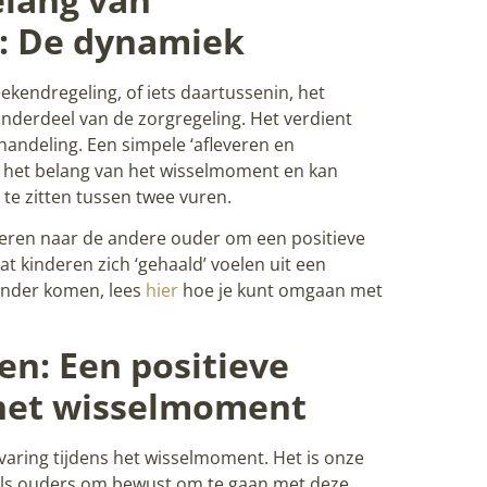
: De dynamiek
ekendregeling, of iets daartussenin, het
onderdeel van de zorgregeling. Het verdient
andeling. Een simpele ‘afleveren en
 het belang van het wisselmoment en kan
te zitten tussen twee vuren.
eren naar de andere ouder om een positieve
t kinderen zich ‘gehaald’ voelen uit een
e ander komen, lees
hier
hoe je kunt omgaan met
en: Een positieve
 het wisselmoment
varing tijdens het wisselmoment. Het is onze
als ouders om bewust om te gaan met deze