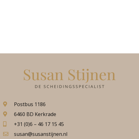
Postbus 1186
6460 BD Kerkrade
+31 (0)6 – 46 17 15 45
susan@susanstijnen.nl