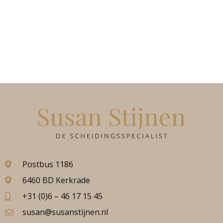
Postbus 1186
6460 BD Kerkrade
+31 (0)6 – 46 17 15 45
susan@susanstijnen.nl