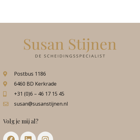
Postbus 1186
6460 BD Kerkrade
+31 (0)6 – 46 17 15 45
susan@susanstijnen.nl
Volg je mij al?