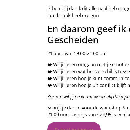
Ik ben blij dat ik dit allemaal heb mog
jou dit ook heel erg gun.
En daarom geef ik
Gescheiden
21 april van 19.00-21.00 uur
❤️ Wil jij leren omgaan met je emoties
❤️ Wil jij leren wat het verschil is t
❤️ Wil jij leren hoe je kunt communic
❤️ Wil jij leren hoe je uit conflict blijf
Kortom wil jij de verantwoordelijkheid p
Schrijf je dan in voor de workshop Su
21.00 uur. De prijs van €24,95 is een l
Schrijf je hier in