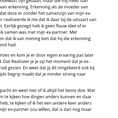
 onbewust zijn gedaan, maar die mij meer dan
 van erkenning. Erkenning als de moeder van
 dat deze er zonder het samenzijn van mijn ex-
 realiseerde ik me dat ik daar bij de uitvaart van
 Eerlijk gezegd heb ik geen flauw idee of er
at ik samen was met mijn ex-partner. Met
n dat ik van mening ben dat hij die erkenning
iend had.
ties en kom je er door eigen ervaring pas later
 Dat Realiseer je je op het moment dat je ex-
 had gezien. En weet dat jij dit omgekeerd ook bij
ijds begrip maakt dat je minder streng naar
 pacht en weet niet of ik altijd het beste doe. Wat
n om te kijken hoe dingen anders kunnen en daar
heb, te kijken of ik het een andere keer anders
mijn ex-partner zou willen, dat is dan nog maar