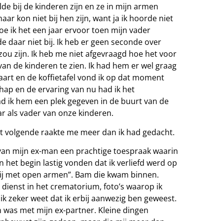
wilde bij de kinderen zijn en ze in mijn armen
maar kon niet bij hen zijn, want ja ik hoorde niet
hoe ik het een jaar ervoor toen mijn vader
 daar niet bij. Ik heb er geen seconde over
ou zijn. Ik heb me niet afgevraagd hoe het voor
van de kinderen te zien. Ik had hem er wel graag
vaart en de koffietafel vond ik op dat moment
ap en de ervaring van nu had ik het
ad ik hem een plek gegeven in de buurt van de
ar als vader van onze kinderen.
 het volgende raakte me meer dan ik had gedacht.
 van mijn ex-man een prachtige toespraak waarin
n het begin lastig vonden dat ik verliefd werd op
mij met open armen”. Bam die kwam binnen.
 dienst in het crematorium, foto’s waarop ik
n ik zeker weet dat ik erbij aanwezig ben geweest.
n was met mijn ex-partner. Kleine dingen