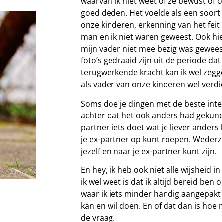
waarvan ik niet weet of ze bewust of
goed deden. Het voelde als een soort
onze kinderen, erkenning van het feit
man en ik niet waren geweest. Ook hier
mijn vader niet mee bezig was geweest.
foto’s gedraaid zijn uit de periode d
terugwerkende kracht kan ik wel zegge
als vader van onze kinderen wel verd
Soms doe je dingen met de beste inten
achter dat het ook anders had gekund.
partner iets doet wat je liever anders
je ex-partner op kunt roepen. Wederz
jezelf en naar je ex-partner kunt zijn.
En hey, ik heb ook niet alle wijsheid in
ik wel weet is dat ik altijd bereid be
waar ik iets minder handig aangepakt 
kan en wil doen. En of dat dan is hoe 
de vraag.