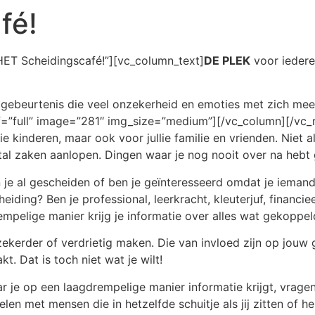
fé!
HET Scheidingscafé!”][vc_column_text]
DE PLEK
voor iedere
de gebeurtenis die veel onzekerheid en emoties met zich me
af=”full” image=”281″ img_size=”medium”][/vc_column][/vc
llie kinderen, maar ook voor jullie familie en vrienden. Niet a
tal zaken aanlopen. Dingen waar je nog nooit over na hebt
 je al gescheiden of ben je geïnteresseerd omdat je ieman
iding? Ben je professional, leerkracht, kleuterjuf, financi
mpelige manier krijg je informatie over alles wat gekoppel
onzekerder of verdrietig maken. Die van invloed zijn op jouw
t. Dat is toch niet wat je wilt!
ar je op een laagdrempelige manier informatie krijgt, vrage
len met mensen die in hetzelfde schuitje als jij zitten of 