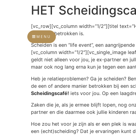
HET Scheidingsca
[vc_row][vc_column width=”1/2″][titel text=”
scheiding betrokken is.
MENU
Scheiden is een “life event”, een aangrijpen
[vc_column width=”1/2″][vc_single_image le
geldt niet alleen voor jou, je ex-partner en ju
maar ook nog lang erna kun je tegen een aan
Heb je relatieproblemen? Ga je scheiden? Ben
de een of andere manier betrokken bij een sche
Scheidingscafé!
iets voor jou. Op een laagdre
Zaken die je, als je ermee blijft lopen, nog 
partner en die daarmee ook jullie kinderen raak
Hoe zou het voor je zijn als er een plek is wa
een (echt)scheiding? Dat je ervaringen kunt de