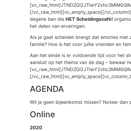
[vc_raw_html]JTNDZGl2JTIwY2xhc3MlM0Q
[/vc_raw_html][vc_empty_space][/vc_column][/
degene ben die
HET Scheidingscafé!
organis
het delen van ervaringen.
Als je gaat scheiden brengt dat emoties met z
familie? Hoe is het voor jullie vrienden en fam
Aan het einde is er voldoende tijd voor het st
aansluit op het thema van de dag – bewaar he
[vc_raw_html]JTNDZGl2JTIwY2xhc3MlM0Q
[/vc_raw_html][vc_empty_space][vc_column_t
AGENDA
Wil je geen bijeenkomst missen? Noteer dan a
Online
2020