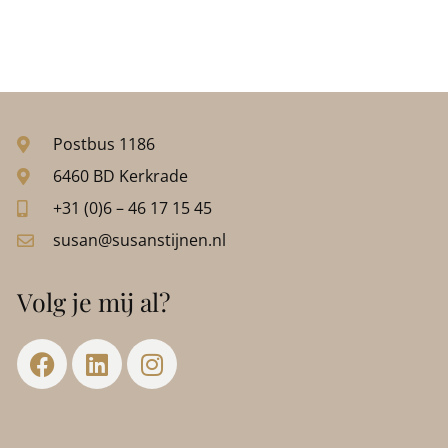
Postbus 1186
6460 BD Kerkrade
+31 (0)6 – 46 17 15 45
susan@susanstijnen.nl
Volg je mij al?