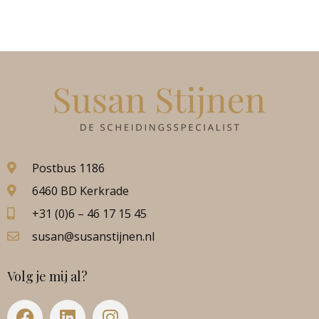
Postbus 1186
6460 BD Kerkrade
+31 (0)6 – 46 17 15 45
susan@susanstijnen.nl
Volg je mij al?